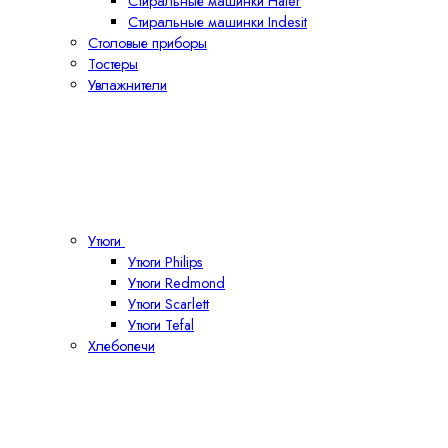
Стиральные машинки Haier
Стиральные машинки Indesit
Столовые приборы
Тостеры
Увлажнители
Утюги
Утюги Philips
Утюги Redmond
Утюги Scarlett
Утюги Tefal
Хлебопечи